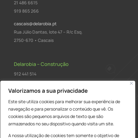
21 486 6615
919 865 266
cascais@delarobia.pt
Rua Júlio Dantas, lote 47 – R/c Esq.
2750-670 • Cascais
Delarobia – Construção
912 441 514
construcao@delarobia.pt
Valorizamos a sua privacidade
R. António Andrade, 1171
Este site utiliza cookies para melhorar sua experiência de
2820-287 • Charneca de Caparica
navegação e para personalizar o conteúdo que vê. Os
cookies são pequenos arquivos de texto que são
Products
PESQUISAR
search
armazenados no seu dispositivo quando visita um site.
A nossa utilização de cookies tem somente o objetivo de