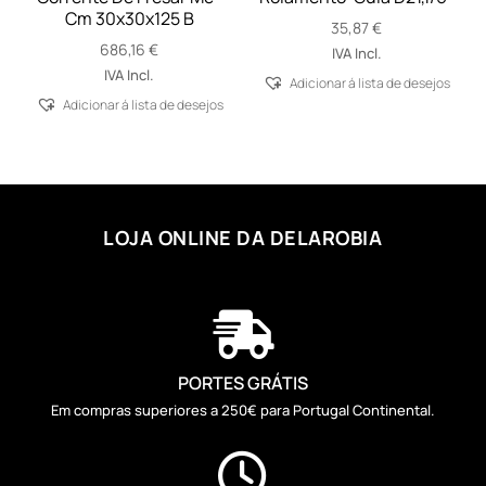
Cm 30x30x125 B
35,87
€
686,16
€
IVA Incl.
IVA Incl.
Adicionar á lista de desejos
Adicionar á lista de desejos
LOJA ONLINE DA DELAROBIA

PORTES GRÁTIS
Em compras superiores a 250€ para Portugal Continental.
