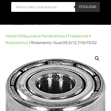
Products
PESQUISAR
search
Home
/
Máquinas e Ferramentas
/
Fresadoras
/
Rolamentos
/ Rolamento-Guia D9,5/12,7/16/19/22