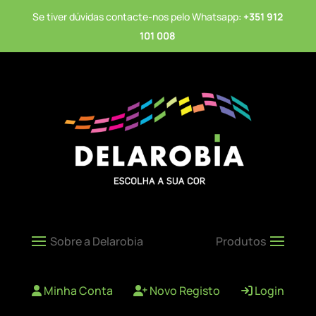
Se tiver dúvidas contacte-nos pelo Whatsapp:
+351 912
101 008
Minha Conta
Novo Registo
Login