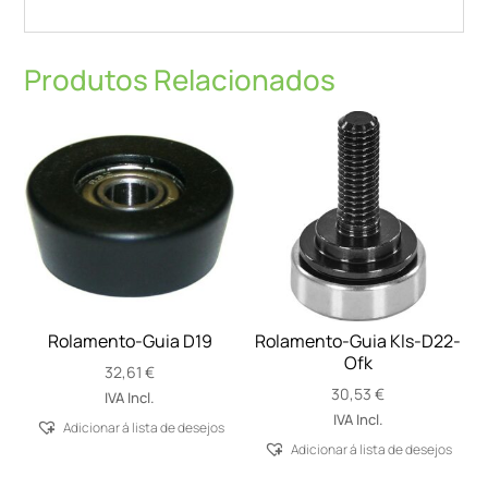
Produtos Relacionados
Rolamento-Guia D19
Rolamento-Guia Kls-D22-
Ofk
32,61
€
30,53
€
IVA Incl.
IVA Incl.
Adicionar á lista de desejos
Adicionar á lista de desejos