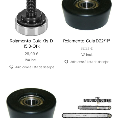
Rolamento-Guia Kls-D
Rolamento-Guia D22/11°
15,8-Ofk
37,23
€
26,99
€
IVA Incl.
IVA Incl.
Adicionar á lista de desejos
Adicionar á lista de desejos